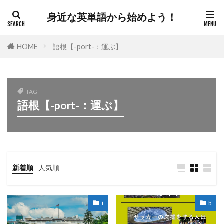
身近な英単語から始めよう！
HOME
語根【-port-：運ぶ】
TAG
語根【-port-：運ぶ】
新着順
人気順
i
b