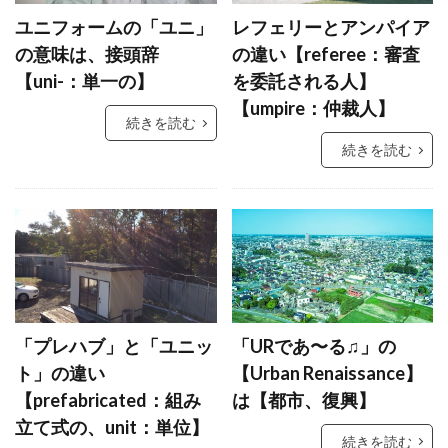
ユニフォームの「ユニ」
レフェリーとアンパイア
の意味は、接頭辞
の違い【referee：審査
【uni-：単一の】
を委託される人】
【umpire：仲裁人】
続きを読む
続きを読む
「プレハブ」と「ユニッ
「URであ〜る♫」の
ト」の違い
【Urban Renaissance】
【prefabricated：組み
は【都市、復興】
立て式の、unit：単位】
続きを読む