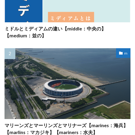
ミドルとミディアムの違い【middle：中央の】
【medium：並の】
m
マリーンズとマーリンズとマリナーズ【marines：海兵】
【marlins：マカジキ】【mariners：水夫】