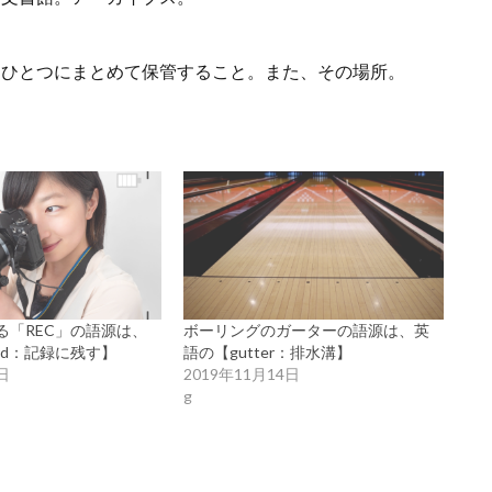
をひとつにまとめて保管すること。また、その場所。
る「REC」の語源は、
ボーリングのガーターの語源は、英
ord：記録に残す】
語の【gutter：排水溝】
日
2019年11月14日
g