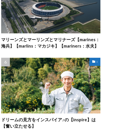
マリーンズとマーリンズとマリナーズ【marines：
海兵】【marlins：マカジキ】【mariners：水夫】
i
ドリームの見方をインスパイア♪の【inspire】は
【奮い立たせる】