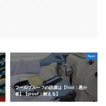
Next
フールプルーフの語源は【fool：愚か
者】【proof：耐える】