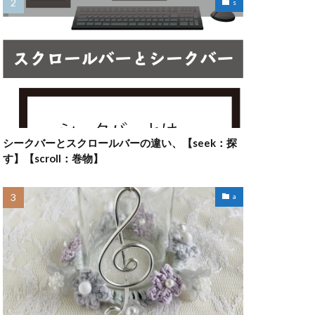
s
シークバーとスクロールバーの違い、【seek：探
す】【scroll：巻物】
a