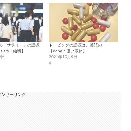
の「サラリー」の語源
ドーピングの語源は、英語の
lary：給料】
【dope：濃い液体】
2日
2021年10月9日
d
ポンサーリンク