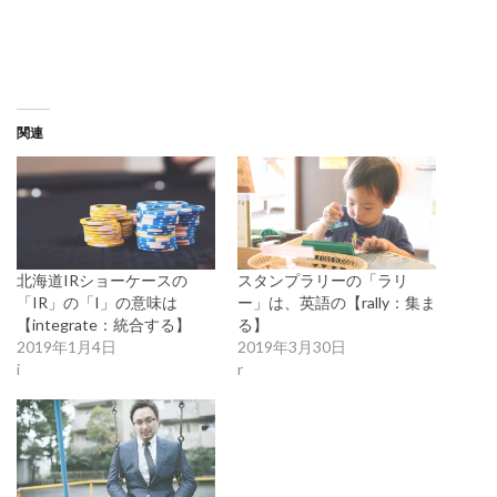
関連
北海道IRショーケースの
スタンプラリーの「ラリ
「IR」の「I」の意味は
ー」は、英語の【rally：集ま
【integrate：統合する】
る】
2019年1月4日
2019年3月30日
i
r