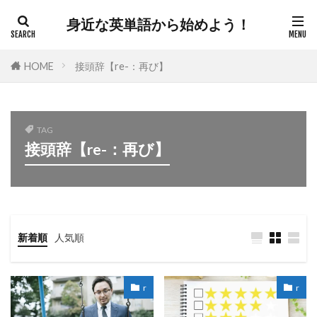
身近な英単語から始めよう！
HOME
接頭辞【re-：再び】
TAG
接頭辞【re-：再び】
新着順
人気順
r
r