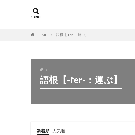
HOME
語根【-fer-：運ぶ】
TAG
語根【-fer-：運ぶ】
新着順
人気順