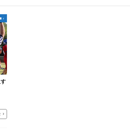
r
及す
む