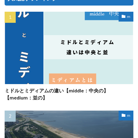
m
ミドルとミディアムの違い【middle：中央の】
【medium：並の】
m