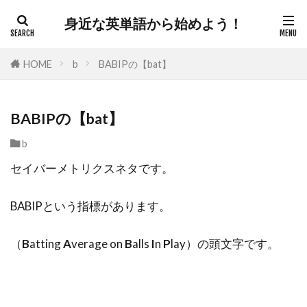
身近な英単語から始めよう！
HOME
b
BABIPの【bat】
BABIPの【bat】
b
セイバーメトリクスネタです。
BABIPという指標があります。
（
B
atting
A
verage on
B
alls
I
n
P
lay）の頭文字です。