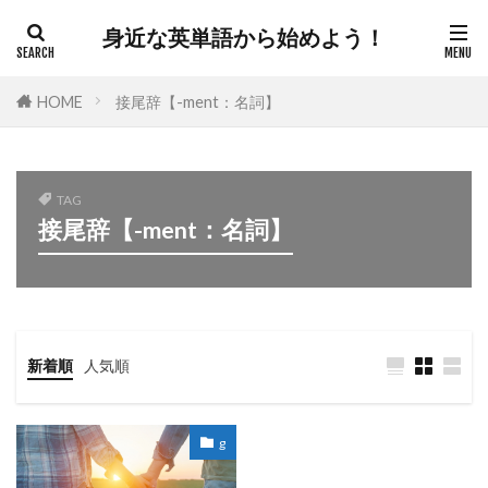
身近な英単語から始めよう！
HOME
接尾辞【-ment：名詞】
TAG
接尾辞【-ment：名詞】
新着順
人気順
g