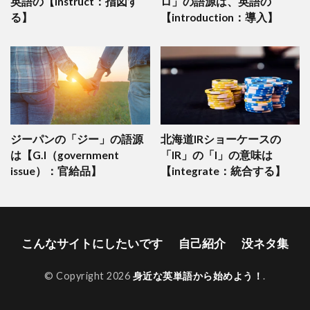
英語の【instruct：指図す
ロ」の語源は、英語の
る】
【introduction：導入】
ジーパンの「ジー」の語源
北海道IRショーケースの
は【G.I（government
「IR」の「I」の意味は
issue）：官給品】
【integrate：統合する】
こんなサイトにしたいです
自己紹介
没ネタ集
© Copyright 2026
身近な英単語から始めよう！
.