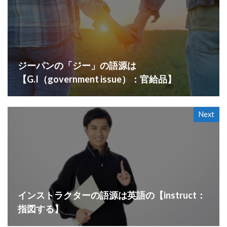
ジーパンの「ジー」の語源は
【G.I（government issue）：官給品】
Next
インストラクターの語源は英語の【instruct：
指図する】