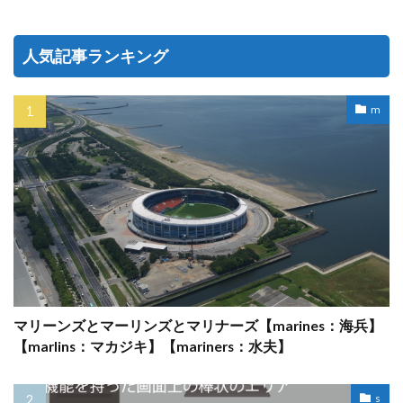
人気記事ランキング
m
マリーンズとマーリンズとマリナーズ【marines：海兵】
【marlins：マカジキ】【mariners：水夫】
s