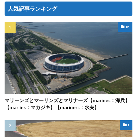
人気記事ランキング
m
マリーンズとマーリンズとマリナーズ【marines：海兵】
【marlins：マカジキ】【mariners：水夫】
f