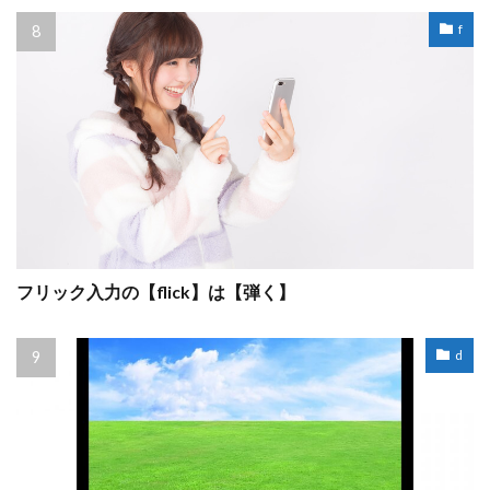
f
フリック入力の【flick】は【弾く】
d