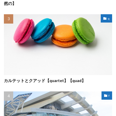
然の】
q
カルテットとクアッド【quartet】【quad】
f