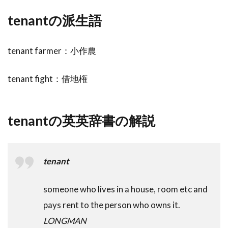
tenantの派生語
tenant farmer：小作農
tenant fight：借地権
tenantの英英辞書の解説
tenant
someone who lives in a house, room etc and
pays rent to the person who owns it.
LONGMAN