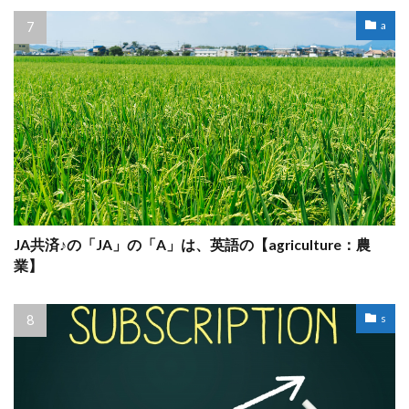
a
JA共済♪の「JA」の「A」は、英語の【agriculture：農
業】
s