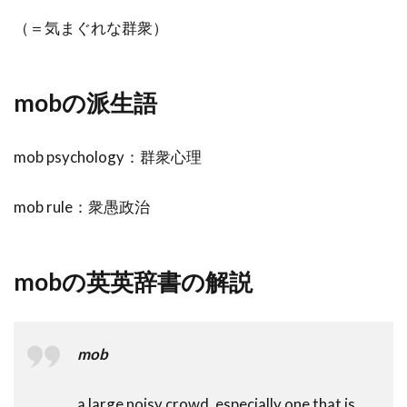
（＝気まぐれな群衆）
mobの派生語
mob psychology：群衆心理
mob rule：衆愚政治
mobの英英辞書の解説
mob
a large noisy crowd, especially one that is