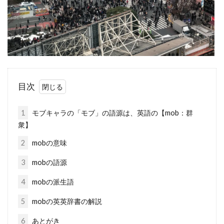
目次
1
モブキャラの「モブ」の語源は、英語の【mob：群
衆】
2
mobの意味
3
mobの語源
4
mobの派生語
5
mobの英英辞書の解説
6
あとがき