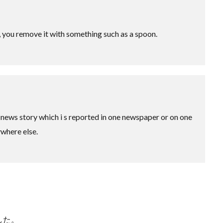
 you remove it with something such as a spoon.
g news story which i s reported in one newspaper or on one
ywhere else.
した。