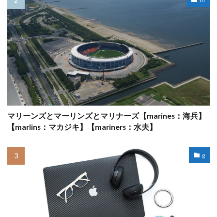
マリーンズとマーリンズとマリナーズ【marines：海兵】
【marlins：マカジキ】【mariners：水夫】
g