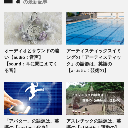
a
の最新記事
オーディオとサウンドの違
アーティスティックスイミ
い【audio：音声】
ングの「アーティスティッ
【sound：耳に聞こえてく
ク」の語源は、英語の
る音】
【artistic：芸術の】
「アバター」の語源は、英
アスレチックの語源は、英
語の【avatar：化身】
語の【athletic：運動の】