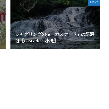
Next
語
ジャグリングの技「カスケード」の語源
は【cascade：小滝】