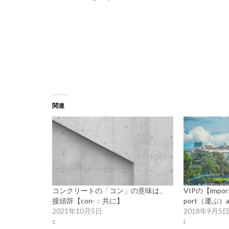
関連
コンクリートの「コン」の意味は、
VIPの【impo
接頭辞【con-：共に】
port（運ぶ）
2021年10月5日
2018年9月5
c
i