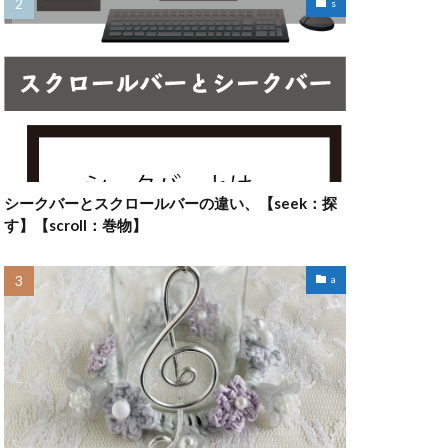
s
シークバーとスクロールバーの違い、【seek：探
す】【scroll：巻物】
a