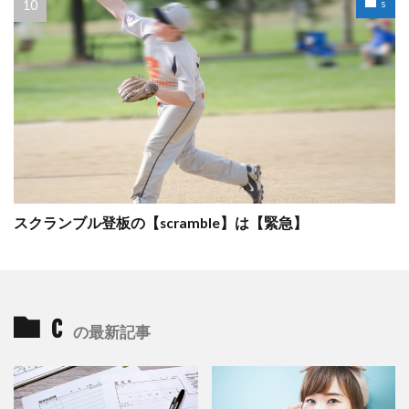
s
スクランブル登板の【scramble】は【緊急】
c
の最新記事