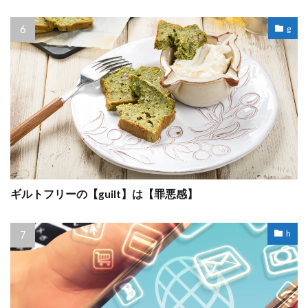
g
ギルトフリーの【guilt】は【罪悪感】
h