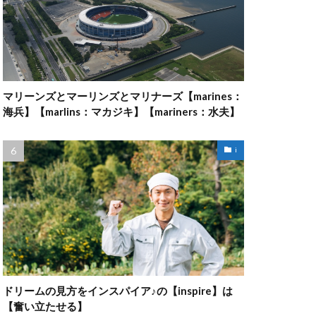
マリーンズとマーリンズとマリナーズ【marines：
海兵】【marlins：マカジキ】【mariners：水夫】
i
ドリームの見方をインスパイア♪の【inspire】は
【奮い立たせる】