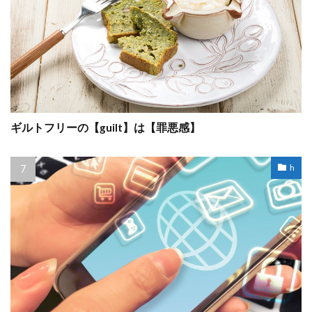
ギルトフリーの【guilt】は【罪悪感】
h