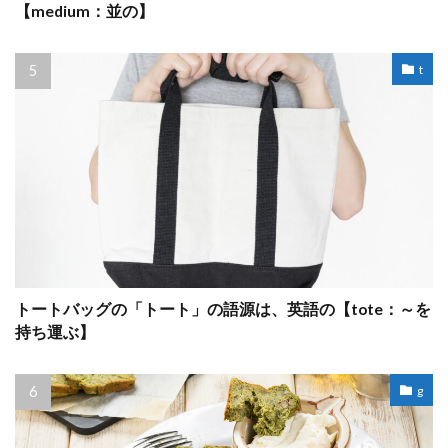
【medium：並の】
t
トートバッグの「トート」の語源は、英語の【tote：～を
持ち運ぶ】
g