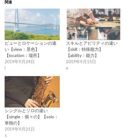
関連
ビューとロケーションの違
スキルとアビリティの違い
い【view：景色】
【skill：特殊能力】
【location：場所】
【ability：能力】
2019年9月24日
2019年9月15日
l
a
シングルとソロの違い
【single：個々の】【solo：
単独の】
2019年9月21日
s