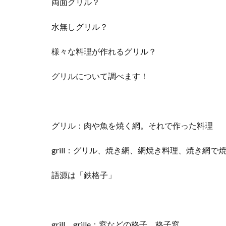
両面グリル？
水無しグリル？
様々な料理が作れるグリル？
グリルについて調べます！
グリル：肉や魚を焼く網。それで作った料理
grill：グリル、焼き網、網焼き料理、焼き網で
語源は「鉄格子」
grill、grille：窓などの格子、格子窓