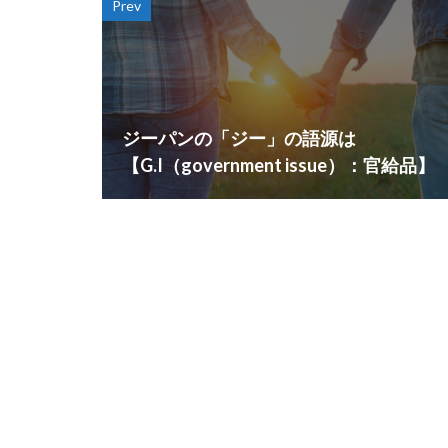
Prev
ジーパンの「ジー」の語源は
【G.I（government issue）：官給品】