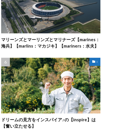
マリーンズとマーリンズとマリナーズ【marines：
海兵】【marlins：マカジキ】【mariners：水夫】
i
ドリームの見方をインスパイア♪の【inspire】は
【奮い立たせる】