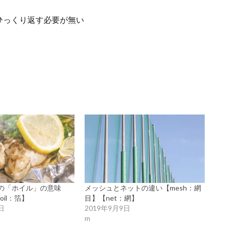
ひっくり返す必要が無い
の「ホイル」の意味
メッシュとネットの違い【mesh：網
il：箔】
目】【net：網】
日
2019年9月9日
m