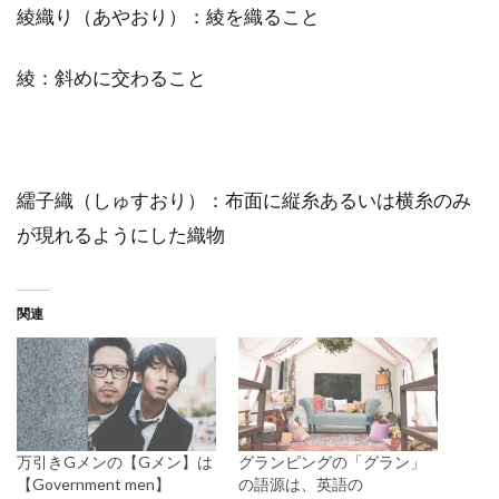
綾織り（あやおり）：綾を織ること
綾：斜めに交わること
繻子織（しゅすおり）：布面に縦糸あるいは横糸のみ
が現れるようにした織物
関連
万引きGメンの【Gメン】は
グランピングの「グラン」
【Government men】
の語源は、英語の