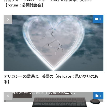
【forum：公開討論会】
d
デリカシーの語源は、英語の【delicate：思いやりのあ
る】
s