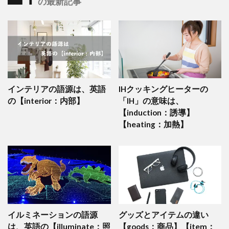
の最新記事
インテリアの語源は、英語
IHクッキングヒーターの
の【interior：内部】
「IH」の意味は、
【induction：誘導】
【heating：加熱】
イルミネーションの語源
グッズとアイテムの違い
は、英語の【illuminate：照
【goods：商品】【item：