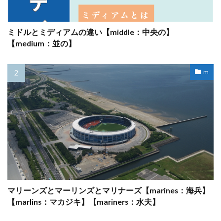
ミドルとミディアムの違い【middle：中央の】
【medium：並の】
m
マリーンズとマーリンズとマリナーズ【marines：海兵】
【marlins：マカジキ】【mariners：水夫】