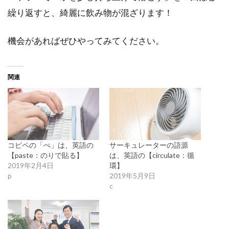
繰り返すと、綺麗に飲み物が混ざります！
機会があればぜひやってみてください。
関連
コピペの「ぺ」は、英語の
サーキュレーターの語源
【paste：のりで貼る】
は、英語の【circulate：循
2019年2月4日
環】
p
2019年5月9日
c