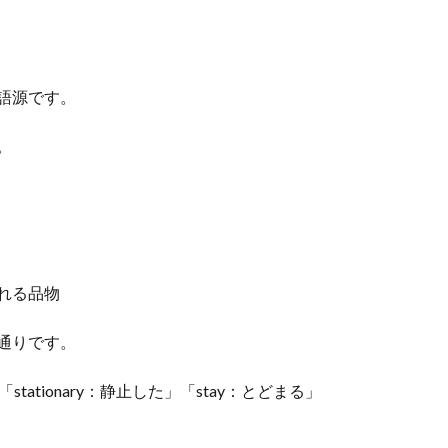
同一語源です。
。
売られる品物
の通りです。
」「stationary：静止した」「stay：とどまる」