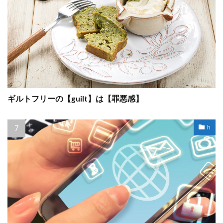
ギルトフリーの【guilt】は【罪悪感】
h