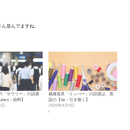
さん並んでますね。
の「サラリー」の語源
裁縫道具「リッパー」の語源は、英
lary：給料】
語の【rip：引き裂く】
2日
2020年4月9日
r