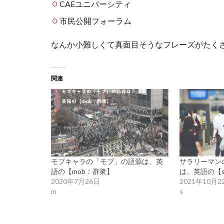
CAEユニバーシティ
市民公開フォーラム
なんか小難しくて真面目そうなフレーズがたく
関連
モブキャラの「モブ」の語源は、英
サラリーマン
語の【mob：群衆】
は、英語の【sa
2020年7月26日
2021年10月2
m
s