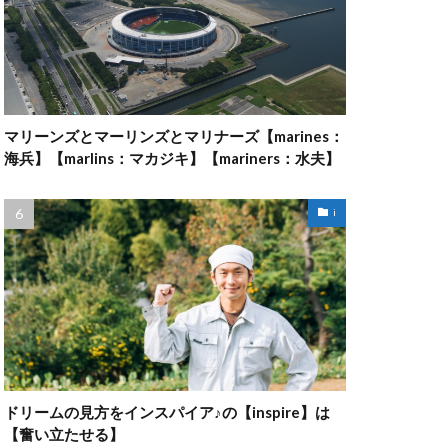
マリーンズとマーリンズとマリナーズ【marines：
海兵】【marlins：マカジキ】【mariners：水夫】
i
ドリームの見方をインスパイア♪の【inspire】は
【奮い立たせる】