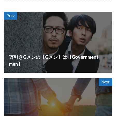
Prev
万引きGメンの【Gメン】は【Government
men】
Next