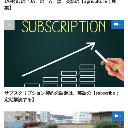
JA共済♪の「JA」の「A」は、英語の【agriculture：農
業】
s
サブスクリプション契約の語源は、英語の【subscribe：
定期購読する】
r