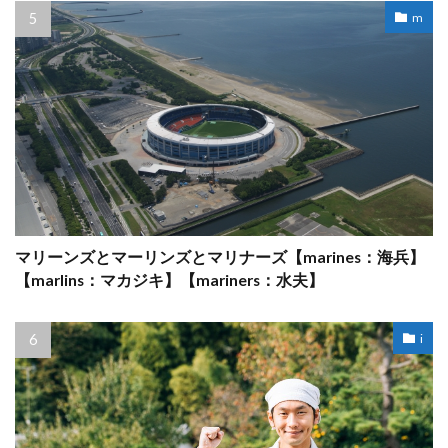
m
マリーンズとマーリンズとマリナーズ【marines：海兵】
【marlins：マカジキ】【mariners：水夫】
i