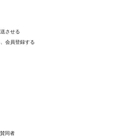
配送させる
む、会員登録する
、賛同者