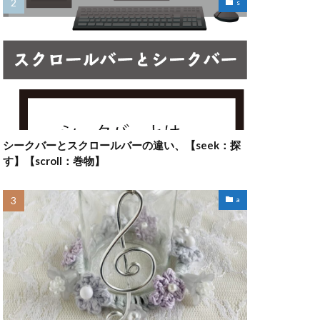
s
シークバーとスクロールバーの違い、【seek：探
す】【scroll：巻物】
a