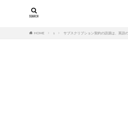
HOME
s
サブスクリプション契約の語源は、英語の【s