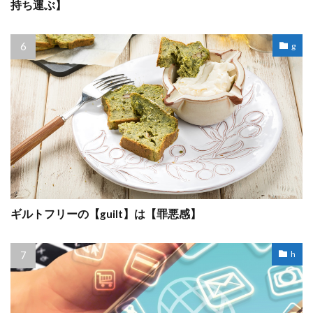
持ち運ぶ】
g
ギルトフリーの【guilt】は【罪悪感】
h