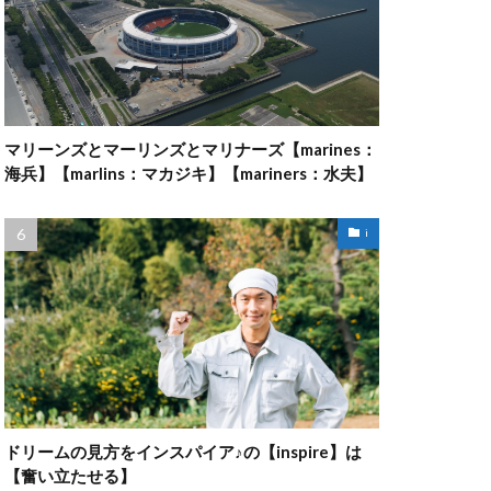
マリーンズとマーリンズとマリナーズ【marines：
海兵】【marlins：マカジキ】【mariners：水夫】
i
ドリームの見方をインスパイア♪の【inspire】は
【奮い立たせる】