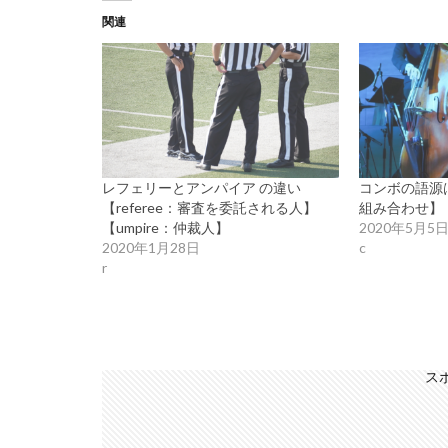
関連
レフェリーとアンパイア の違い
コンボの語源は
【referee：審査を委託される人】
組み合わせ】
【umpire：仲裁人】
2020年5月5
2020年1月28日
c
r
ス